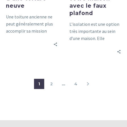
neuve
avec le faux
plafond
Une toiture ancienne ne
peut généralement plus
L’isolation est une option
accomplir sa mission
très importante au sein
d’isolation et de
d’une maison. Elle
protection de la maison.
apporte de nombreux
En effet, il peut les fuites,
avantages à chaque foyer
les moisissures, les
une fois que leur
rouilles, et de nombreux
habitation est bien isolée.
autres problèmes peuvent
survenir si le toit est trop
1
2
…
4
âgé.