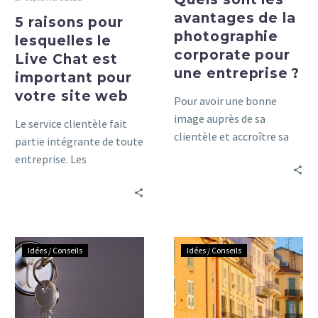
votre
entreprise ?
avantages de la
site
5 raisons pour
photographie
web
lesquelles le
corporate pour
Live Chat est
une entreprise ?
important pour
votre site web
Pour avoir une bonne
image auprès de sa
Le service clientèle fait
clientèle et accroître sa
partie intégrante de toute
visibilité sur le marché,
entreprise. Les
toute entreprise doit se
propriétaires de petites
doter d’un instrument de
entreprises le gèrent
marketing
généralement eux-
incontournable : la
mêmes, tandis que les
photographie corporate.
Pourquoi
Confiez
moyennes et grandes
Idées / Conseils
Idées / Conseils
externaliser
la
entreprises le font en
l’état
location
interne ou le confient à
des
de
des sociétés spécialisées.
lieux
votre