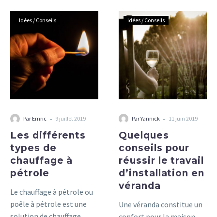
pour la location de
résidence.
Les
Quelques
bureaux ou de locaux à
Idées / Conseils
Idées / Conseils
différents
conseils
usage commercial.
types
pour
de
réussir
chauffage
le
à
travail
pétrole
d’installation
en
véranda
-
-
Par Emric
9 juillet 2019
Par Yannick
11 juin 2019
Les différents
Quelques
types de
conseils pour
chauffage à
réussir le travail
pétrole
d’installation en
véranda
Le chauffage à pétrole ou
poêle à pétrole est une
Une véranda constitue un
solution de chauffage
confort pour la maison,