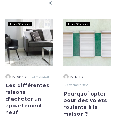
Pourtant, il…
meubles patinés par…
Les
Pourquoi
Idées / Conseils
Idées / Conseils
différentes
opter
raisons
pour
d’acheter
des
un
volets
appartement
roulants
neuf
à
la
maison ?
-
-
Par Yannick
15 mars 2023
Par Emric
Les différentes
13 septembre 2022
raisons
Pourquoi opter
d’acheter un
pour des volets
appartement
roulants à la
neuf
maison ?