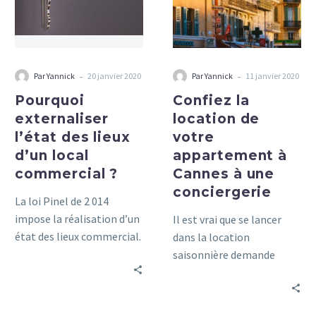
d’un
appartement
local
à
commercial
Cannes
?
à
-
-
Par Yannick
20 janvier 2020
Par Yannick
11 janvier 2020
une
Pourquoi
Confiez la
conciergerie
externaliser
location de
l’état des lieux
votre
d’un local
appartement à
commercial ?
Cannes à une
conciergerie
La loi Pinel de 2 014
impose la réalisation d’un
Il est vrai que se lancer
état des lieux commercial.
dans la location
En effet, constater l’état
saisonnière demande
des lieux d’entrée et de
beaucoup de temps et une
sortie relève désormais
présence indispensable
d’une obligation légale
sur les lieux de la