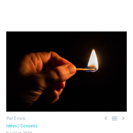



Par Emric
Idées / Conseils