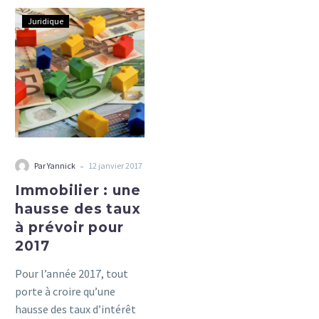
Immobilier :
Juridique
une
hausse
des
taux
à
prévoir
pour
2017
-
Par Yannick
12 janvier 2017
Immobilier : une
hausse des taux
à prévoir pour
2017
Pour l’année 2017, tout
porte à croire qu’une
hausse des taux d’intérêt