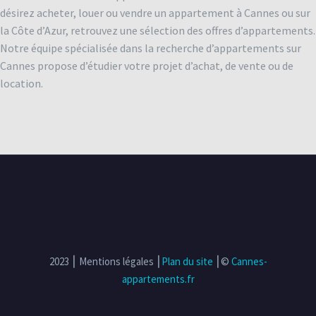
désirez acheter, louer ou vendre un appartement à Cannes ou sur
la Côte d’Azur, retrouvez une sélection des offres d’appartements.
Notre équipe spécialisée dans la recherche d’appartements sur
Cannes propose d’étudier votre projet d’achat, de vente ou de
location.
2023 ⎮ Mentions légales ⎮
Plan du site
⎮©
Cannes-
appartements.fr