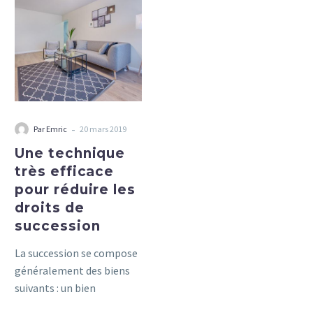
très
efficace
pour
réduire
les
droits
de
-
Par Emric
20 mars 2019
succession
Une technique
très efficace
pour réduire les
droits de
succession
La succession se compose
généralement des biens
suivants : un bien
immobilier, des comptes