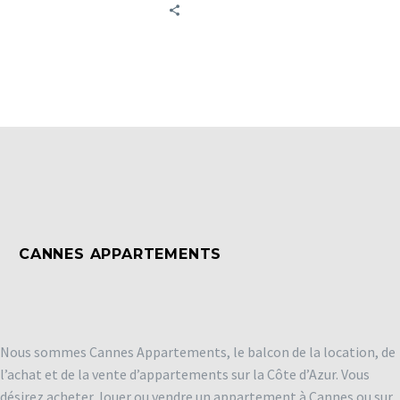
bancaires, du mobilier et
une voiture. Chaque bien
doit être évalué pour sa
valeur vénale au jour du
décès. Toutefois, certaines
évaluations peuvent être
optimisées sur le plan
fiscal et sans aucun risque
de contestation par
l’administration fiscale.
CANNES APPARTEMENTS
Nous sommes Cannes Appartements, le balcon de la location, de
l’achat et de la vente d’appartements sur la Côte d’Azur. Vous
désirez acheter, louer ou vendre un appartement à Cannes ou sur