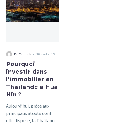
dans
l’immobilier
en
Thaïlande
à
Hua
Hin ?
-
Par Yannick
30 avril 2019
Pourquoi
investir dans
l’immobilier en
Thaïlande à Hua
Hin ?
Aujourd’hui, grâce aux
principaux atouts dont
elle dispose, la Thaïlande
attire non seulement de