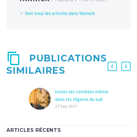
Voir tous les articles dans Yannick
PUBLICATIONS
SIMILAIRES
Isoler ses combles même
dans les régions du sud
Isoler ses combles revêt
27 Sep 2017
plusieurs avantages
même pour des
habitations situées dans
ARTICLES RÉCENTS