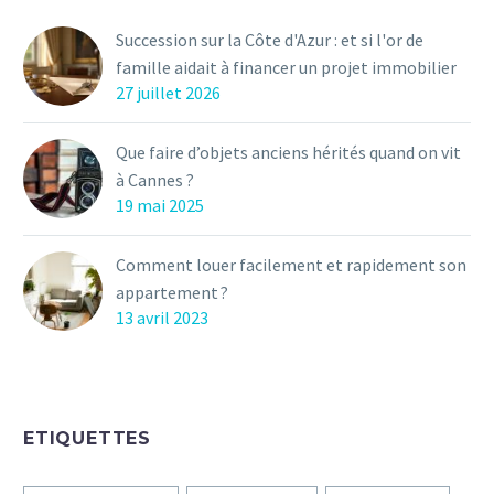
les régions du sud. Une
isolation des combles ne
Succession sur la Côte d'Azur : et si l'or de
sert pas seulement à
famille aidait à financer un projet immobilier
réduire vos pertes de
27 juillet 2026
chaleur, elle minimise
aussi vos besoins
Que faire d’objets anciens hérités quand on vit
énergétiques et réduit
à Cannes ?
ainsi de fait, à la fois : vos
19 mai 2025
factures, votre
consommation et la
Comment louer facilement et rapidement son
pollution.
appartement ?
13 avril 2023
ETIQUETTES