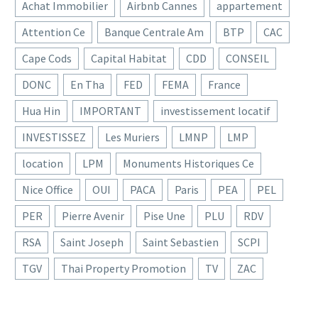
Achat Immobilier
Airbnb Cannes
appartement
Attention Ce
Banque Centrale Am
BTP
CAC
Cape Cods
Capital Habitat
CDD
CONSEIL
DONC
En Tha
FED
FEMA
France
Hua Hin
IMPORTANT
investissement locatif
INVESTISSEZ
Les Muriers
LMNP
LMP
location
LPM
Monuments Historiques Ce
Nice Office
OUI
PACA
Paris
PEA
PEL
PER
Pierre Avenir
Pise Une
PLU
RDV
RSA
Saint Joseph
Saint Sebastien
SCPI
TGV
Thai Property Promotion
TV
ZAC