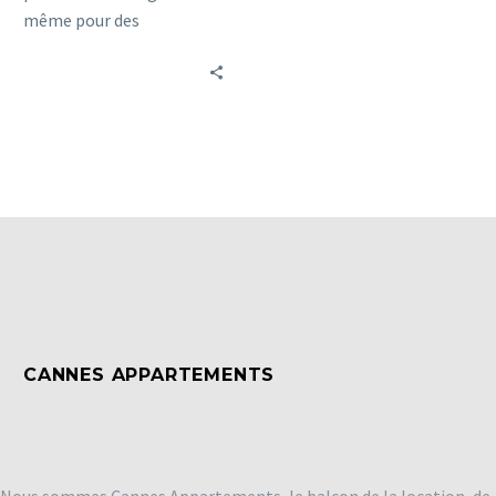
même pour des
habitations situées dans
les régions du sud. Une
isolation des combles ne
sert pas seulement à
réduire vos pertes de
chaleur, elle minimise
aussi vos besoins
énergétiques et réduit
ainsi de fait, à la fois : vos
factures, votre
consommation et la
pollution.
CANNES APPARTEMENTS