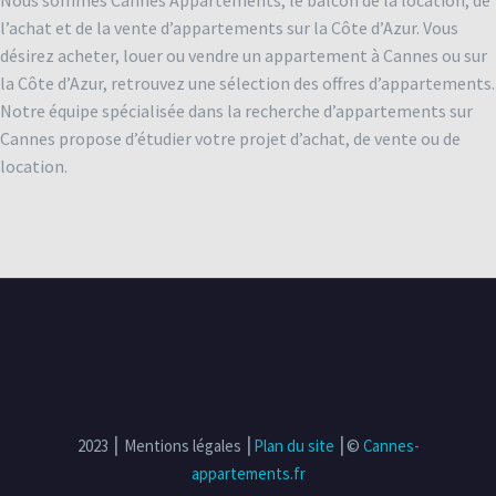
Nous sommes Cannes Appartements, le balcon de la location, de
l’achat et de la vente d’appartements sur la Côte d’Azur. Vous
désirez acheter, louer ou vendre un appartement à Cannes ou sur
la Côte d’Azur, retrouvez une sélection des offres d’appartements.
Notre équipe spécialisée dans la recherche d’appartements sur
Cannes propose d’étudier votre projet d’achat, de vente ou de
location.
2023 ⎮ Mentions légales ⎮
Plan du site
⎮©
Cannes-
appartements.fr