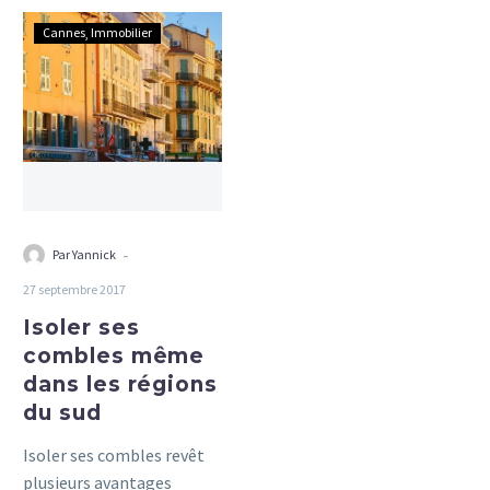
Isoler
Cannes
Immobilier
ses
combles
même
dans
les
régions
du
sud
-
Par Yannick
27 septembre 2017
Isoler ses
combles même
dans les régions
du sud
Isoler ses combles revêt
plusieurs avantages